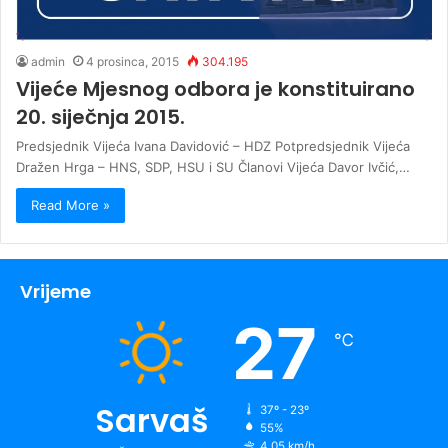
admin
4 prosinca, 2015
304.195
Vijeće Mjesnog odbora je konstituirano
20. siječnja 2015.
Predsjednik Vijeća Ivana Davidović – HDZ Potpredsjednik Vijeća
Dražen Hrga – HNS, SDP, HSU i SU Članovi Vijeća Davor Ivčić,…
Read More »
Vrijeme
27
℃
Sarvaš
37º - 23º
55%
4.05 km/h