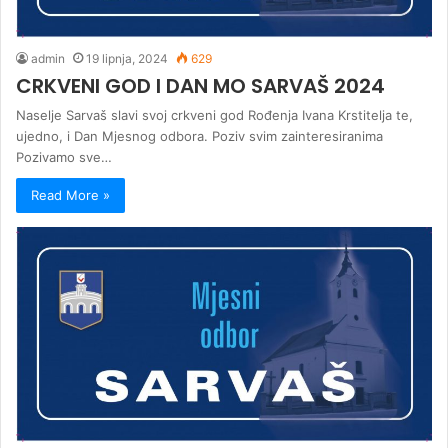
admin
19 lipnja, 2024
629
CRKVENI GOD I DAN MO SARVAŠ 2024
Naselje Sarvaš slavi svoj crkveni god Rođenja Ivana Krstitelja te,
ujedno, i Dan Mjesnog odbora. Poziv svim zainteresiranima
Pozivamo sve…
Read More »