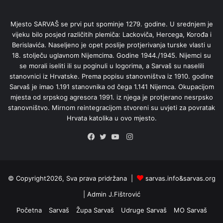
Mjesto SARVAŠ se prvi put spominje 1279. godine. U srednjem je
vijeku bilo posjed različitih plemiča: Lackoviča, Hercega, Korođa i
Berislavića. Naseljeno je opet poslije protjerivanja turske vlasti u
18. stolječu uglavnom Nijemcima. Godine 1944./1945. Nijemci su
se morali iseliti ili su poginuli u logorima, a Sarvaš su naselili
stanovnici iz Hrvatske. Prema popisu stanovništva iz 1910. godine
Sarvaš je imao 1.191 stanovnika od čega 1.141 Nijemca. Okupacijom
mjesta od srpskog agresora 1991. iz njega je protjerano nesrpsko
stanovništvo. Mirnom reintegracijom stvoreni su uvjeti za povratak
Hrvata katolika u ovo mjesto.
Instagram
Facebook
Twitter
YouTube
© Copyright2026, Sva prava pridržana |
sarvas.info&sarvas.org
| Admin
J.Fištrović
Početna
Sarvaš
Župa Sarvaš
Udruge Sarvaš
MO Sarvaš