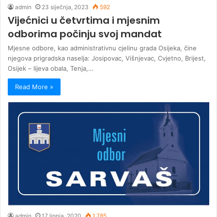
admin
23 siječnja, 2023
592
Vijećnici u četvrtima i mjesnim
odborima počinju svoj mandat
Mjesne odbore, kao administrativnu cjelinu grada Osijeka, čine
njegova prigradska naselja: Josipovac, Višnjevac, Cvjetno, Brijest,
Osijek – lijeva obala, Tenja,…
Read More »
admin
17 lipnja, 2020
1.785