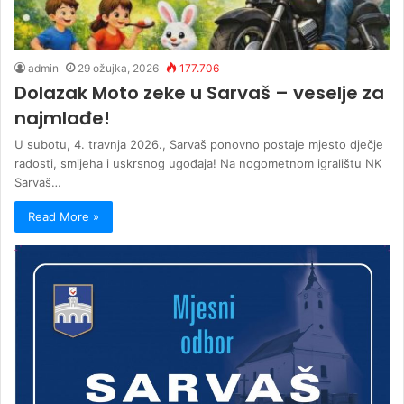
admin
29 ožujka, 2026
177.706
Dolazak Moto zeke u Sarvaš – veselje za
najmlađe!
U subotu, 4. travnja 2026., Sarvaš ponovno postaje mjesto dječje
radosti, smijeha i uskrsnog ugođaja! Na nogometnom igralištu NK
Sarvaš…
Read More »