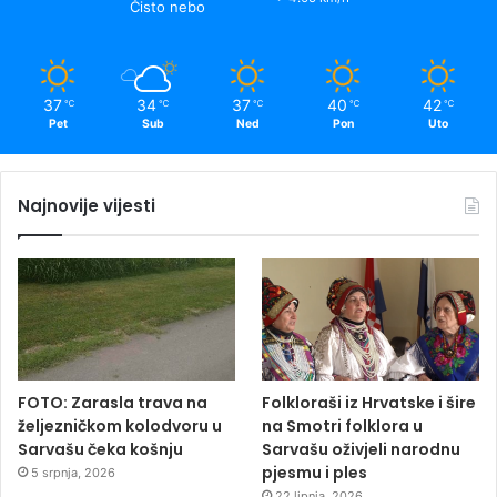
Čisto nebo
37
34
37
40
42
℃
℃
℃
℃
℃
Pet
Sub
Ned
Pon
Uto
Najnovije vijesti
FOTO: Zarasla trava na
Folkloraši iz Hrvatske i šire
željezničkom kolodvoru u
na Smotri folklora u
Sarvašu čeka košnju
Sarvašu oživjeli narodnu
pjesmu i ples
5 srpnja, 2026
22 lipnja, 2026