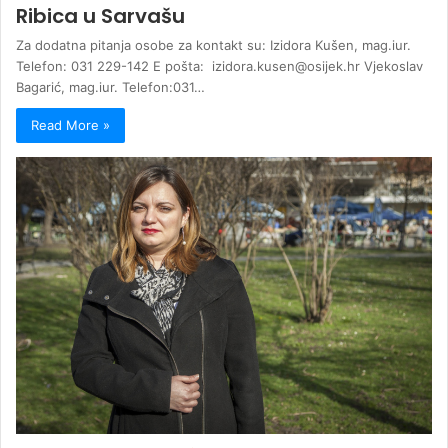
Ribica u Sarvašu
Za dodatna pitanja osobe za kontakt su: Izidora Kušen, mag.iur.
Telefon: 031 229-142 E pošta: izidora.kusen@osijek.hr Vjekoslav
Bagarić, mag.iur. Telefon:031…
Read More »