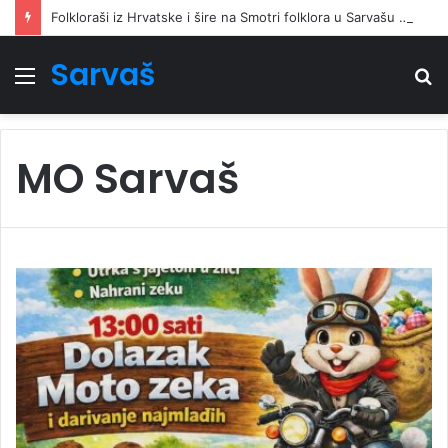
Folkloraši iz Hrvatske i šire na Smotri folklora u Sarvašu oživjeli narodnu pjesmu i ples
Sarvaš
Izbornik
Tr
MO Sarvaš