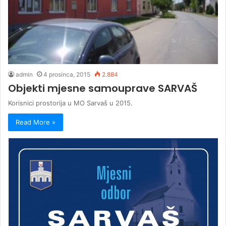
admin
4 prosinca, 2015
2.884
Objekti mjesne samouprave SARVAŠ
Korisnici prostorija u MO Sarvaš u 2015.
Read More »