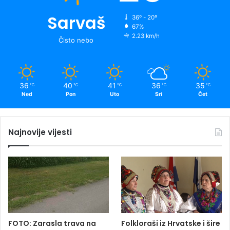
Sarvaš
36º - 20º
67%
2.23 km/h
Čisto nebo
36
40
41
36
35
℃
℃
℃
℃
℃
Ned
Pon
Uto
Sri
Čet
Najnovije vijesti
FOTO: Zarasla trava na
Folkloraši iz Hrvatske i šire