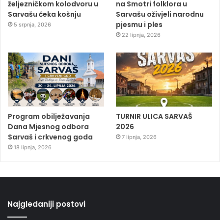
željezničkom kolodvoru u
na Smotri folklora u
Sarvašu čeka košnju
Sarvašu oživjeli narodnu
pjesmu i ples
5 srpnja, 2026
22 lipnja, 2026
Program obilježavanja
TURNIR ULICA SARVAŠ
Dana Mjesnog odbora
2026
Sarvaš i crkvenog goda
7 lipnja, 2026
18 lipnja, 2026
Najgledaniji postovi