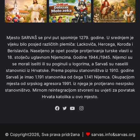
Mjesto SARVAŠ se prvi put spominje 1279. godine. U srednjem je
vijeku bilo posjed različitih plemiča: Lackoviča, Hercega, Korođa i
Berislavića. Naseljeno je opet poslije protjerivanja turske vlasti u
18. stolječu uglavnom Nijemcima. Godine 1944./1945. Nijemci su
se morali iseliti ili su poginuli u logorima, a Sarvaš su naselili
stanovnici iz Hrvatske. Prema popisu stanovništva iz 1910. godine
Sarvaš je imao 1.191 stanovnika od čega 1.141 Nijemca. Okupacijom
mjesta od srpskog agresora 1991. iz njega je protjerano nesrpsko
stanovništvo. Mirnom reintegracijom stvoreni su uvjeti za povratak
Hrvata katolika u ovo mjesto.
Instagram
Facebook
Twitter
YouTube
© Copyright2026, Sva prava pridržana |
sarvas.info&sarvas.org