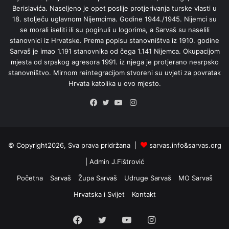
Berislavića. Naseljeno je opet poslije protjerivanja turske vlasti u
18. stolječu uglavnom Nijemcima. Godine 1944./1945. Nijemci su
se morali iseliti ili su poginuli u logorima, a Sarvaš su naselili
stanovnici iz Hrvatske. Prema popisu stanovništva iz 1910. godine
Sarvaš je imao 1.191 stanovnika od čega 1.141 Nijemca. Okupacijom
mjesta od srpskog agresora 1991. iz njega je protjerano nesrpsko
stanovništvo. Mirnom reintegracijom stvoreni su uvjeti za povratak
Hrvata katolika u ovo mjesto.
Instagram
Facebook
Twitter
YouTube
© Copyright2026, Sva prava pridržana |
sarvas.info&sarvas.org
| Admin
J.Fištrović
Početna
Sarvaš
Župa Sarvaš
Udruge Sarvaš
MO Sarvaš
Hrvatska i Svijet
Kontakt
Facebook
Twitter
YouTube
Instagram