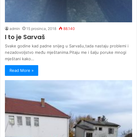
admin
15 prosinca, 2018
88.140
I to je Sarvaš
Svake godine kad padne snijeg u Sarvašu,tada nastaju problemi i
nezadovoljstvo među mještanima.Pitaju me i šalju poruke mnogi
mještani kako…
Read More »