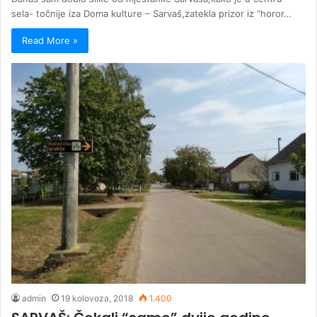
sela- točnije iza Doma kulture – Sarvaš,zatekla prizor iz “horor…
Read More »
admin
19 kolovoza, 2018
1.400