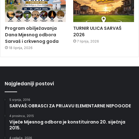
Program obilježavanja
TURNIR ULICA SARVAŠ
Dana Mjesnog odbora
2026
Sarvaš i crkvenog goda
7 lipnja, 2026
18 lipnja, 2026
Najgledaniji postovi
5 srpnja, 2016
SARVAŠ:OBRASCI ZA PRIJAVU ELEMENTARNE NEPOGODE
4 prosinca, 2015
Vijeće Mjesnog odbora je konstituirano 20. siječnja
2015.
4 veljače, 2026