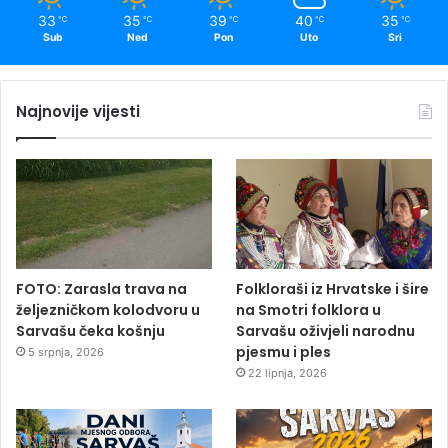
33
35
39
40
35
℃
℃
℃
℃
℃
Sub
Ned
Pon
Uto
Sri
Najnovije vijesti
FOTO: Zarasla trava na
Folkloraši iz Hrvatske i šire
željezničkom kolodvoru u
na Smotri folklora u
Sarvašu čeka košnju
Sarvašu oživjeli narodnu
pjesmu i ples
5 srpnja, 2026
22 lipnja, 2026