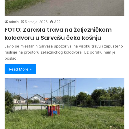
admin
5 srpnja, 2026
322
FOTO: Zarasla trava na željezničkom
kolodvoru u Sarvašu čeka košnju
Javio se mještanin Sarvaša upozorivši na visoku travu i zapušteno
raslinje na prostoru željezničkog kolodvora. Uz poruku nam je
poslao…
Read More »