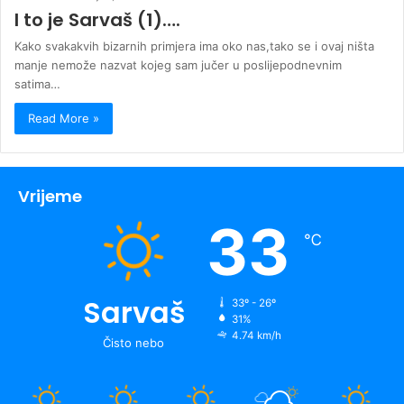
I to je Sarvaš (1)….
Kako svakakvih bizarnih primjera ima oko nas,tako se i ovaj ništa
manje nemože nazvat kojeg sam jučer u poslijepodnevnim
satima…
Read More »
Vrijeme
33
℃
Sarvaš
33º - 26º
31%
4.74 km/h
Čisto nebo