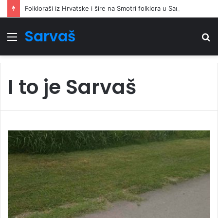
Folkloraši iz Hrvatske i šire na Smotri folklora u Sarvašu oživjeli narodnu pjesmu i ples
Sarvaš
Izbornik
Tr
I to je Sarvaš