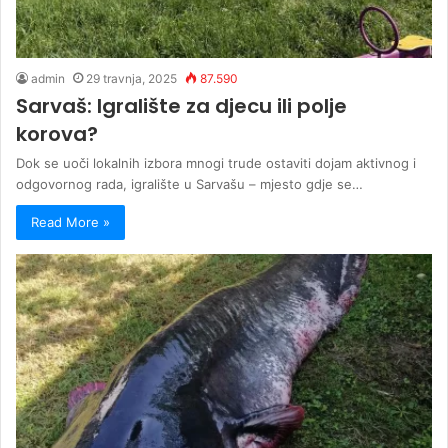
admin
29 travnja, 2025
87.590
Sarvaš: Igralište za djecu ili polje
korova?
Dok se uoči lokalnih izbora mnogi trude ostaviti dojam aktivnog i
odgovornog rada, igralište u Sarvašu – mjesto gdje se…
Read More »