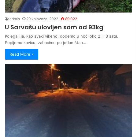
admin
29 kolovoza, 2022
89.022
U Sarvašu ulovljen som od 93kg
Kolega i ja, kao svaki vikend, dođemo u noći oko 2 ili 3 sata.
Popijemo kavicu, zabacimo po jedan štap…
Read More »