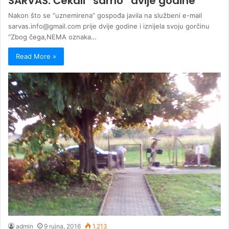
SARVAŠ: Čekali “samo” dvije godine
Nakon što se “uznemirena” gospođa javila na službeni e-mail
sarvas.info@gmail.com prije dvije godine i iznijela svoju gorčinu
“Zbog čega,NEMA oznaka…
Read More »
admin
9 rujna, 2016
1.213