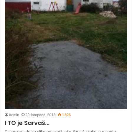
admin
29 listopada, 2018
1.826
I TO je Sarvaš…
Danas sam dobio slike od mještanke Sarvaša,kako je u centru