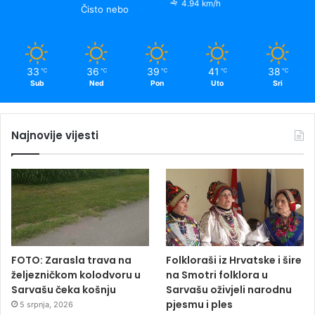
4.94 km/h
Čisto nebo
33
36
39
41
38
℃
℃
℃
℃
℃
Sub
Ned
Pon
Uto
Sri
Najnovije vijesti
FOTO: Zarasla trava na
Folkloraši iz Hrvatske i šire
željezničkom kolodvoru u
na Smotri folklora u
Sarvašu čeka košnju
Sarvašu oživjeli narodnu
pjesmu i ples
5 srpnja, 2026