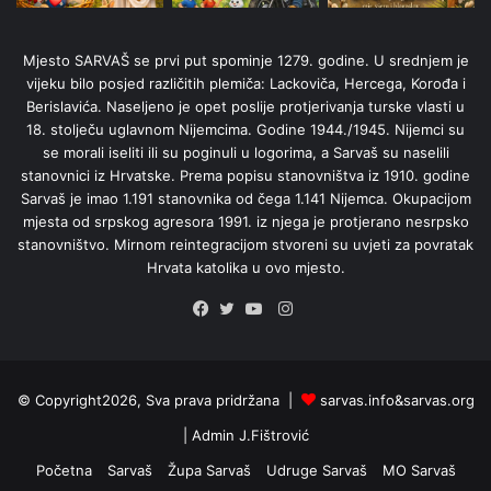
Mjesto SARVAŠ se prvi put spominje 1279. godine. U srednjem je
vijeku bilo posjed različitih plemiča: Lackoviča, Hercega, Korođa i
Berislavića. Naseljeno je opet poslije protjerivanja turske vlasti u
18. stolječu uglavnom Nijemcima. Godine 1944./1945. Nijemci su
se morali iseliti ili su poginuli u logorima, a Sarvaš su naselili
stanovnici iz Hrvatske. Prema popisu stanovništva iz 1910. godine
Sarvaš je imao 1.191 stanovnika od čega 1.141 Nijemca. Okupacijom
mjesta od srpskog agresora 1991. iz njega je protjerano nesrpsko
stanovništvo. Mirnom reintegracijom stvoreni su uvjeti za povratak
Hrvata katolika u ovo mjesto.
Instagram
Facebook
Twitter
YouTube
© Copyright2026, Sva prava pridržana |
sarvas.info&sarvas.org
| Admin
J.Fištrović
Početna
Sarvaš
Župa Sarvaš
Udruge Sarvaš
MO Sarvaš