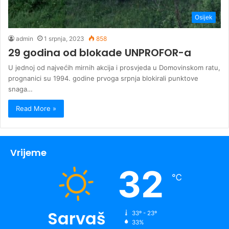
Osijek
admin
1 srpnja, 2023
858
29 godina od blokade UNPROFOR-a
U jednoj od najvećih mirnih akcija i prosvjeda u Domovinskom ratu,
prognanici su 1994. godine prvoga srpnja blokirali punktove
snaga…
Read More »
Vrijeme
32
℃
Sarvaš
33º - 23º
33%