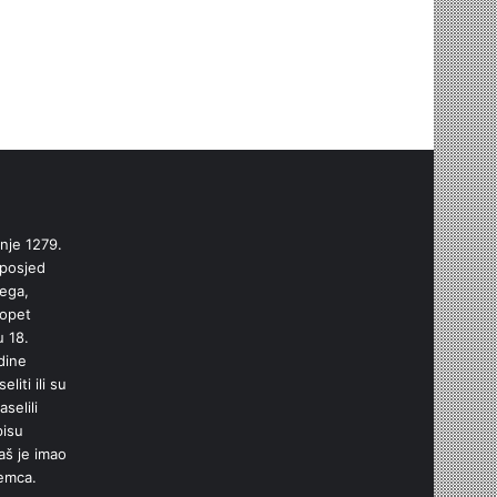
nje 1279.
 posjed
cega,
 opet
u 18.
dine
liti ili su
selili
pisu
aš je imao
jemca.