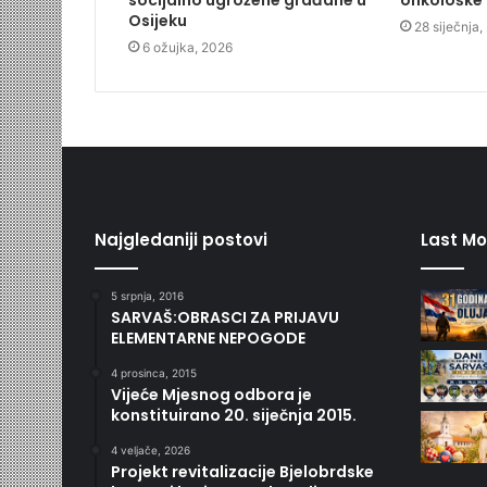
socijalno ugrožene građane u
onkološke 
Osijeku
28 siječnja
6 ožujka, 2026
Najgledaniji postovi
Last Mo
5 srpnja, 2016
SARVAŠ:OBRASCI ZA PRIJAVU
ELEMENTARNE NEPOGODE
4 prosinca, 2015
Vijeće Mjesnog odbora je
konstituirano 20. siječnja 2015.
4 veljače, 2026
Projekt revitalizacije Bjelobrdske