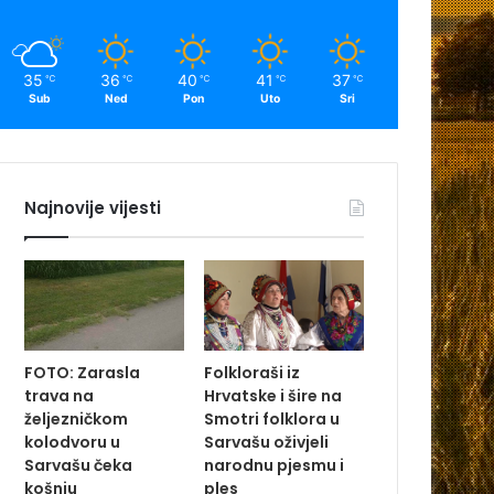
35
36
40
41
37
℃
℃
℃
℃
℃
Sub
Ned
Pon
Uto
Sri
Najnovije vijesti
FOTO: Zarasla
Folkloraši iz
trava na
Hrvatske i šire na
željezničkom
Smotri folklora u
kolodvoru u
Sarvašu oživjeli
Sarvašu čeka
narodnu pjesmu i
košnju
ples