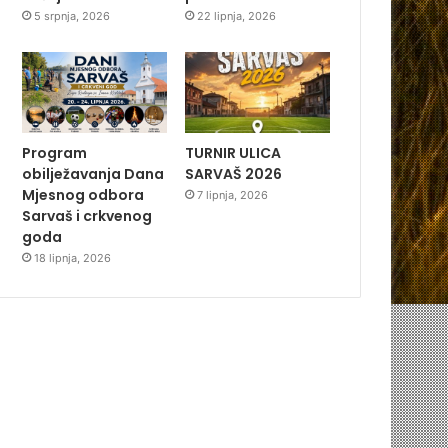
5 srpnja, 2026
22 lipnja, 2026
Program
TURNIR ULICA
obilježavanja Dana
SARVAŠ 2026
Mjesnog odbora
7 lipnja, 2026
Sarvaš i crkvenog
goda
18 lipnja, 2026