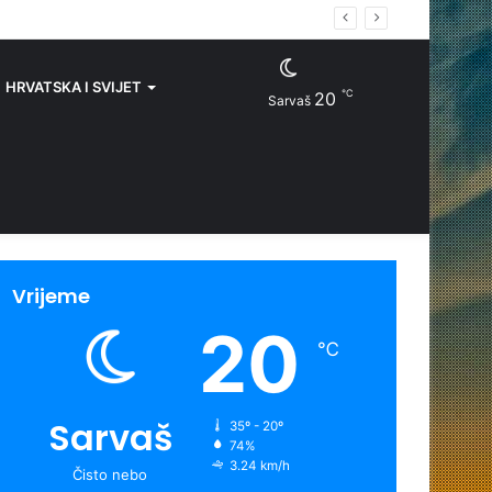
es
HRVATSKA I SVIJET
℃
20
Sarvaš
Vrijeme
20
℃
Sarvaš
35º - 20º
74%
3.24 km/h
Čisto nebo