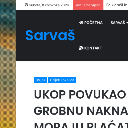
Folkloraši i
Subota, 8 kolovoza 2026
Aktualne vijesti
POČETNA
SARVAŠ
Sarvaš
KONTAKT
Osijek
Osijek i okolica
UKOP POVUKAO 
GROBNU NAKNA
MORAJU PLAĆAT