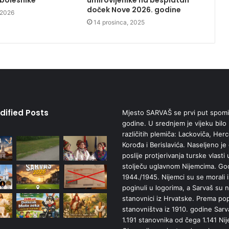
bolesnike
umirovljenike na besplatan
doček Nove 2026. godine
, 2026
14 prosinca, 2025
dified Posts
Mjesto SARVAŠ se prvi put spomi
godine. U srednjem je vijeku bilo
različitih plemiča: Lackoviča, Her
Korođa i Berislavića. Naseljeno je
poslije protjerivanja turske vlasti 
stolječu uglavnom Nijemcima. Go
1944./1945. Nijemci su se morali ise
poginuli u logorima, a Sarvaš su na
stanovnici iz Hrvatske. Prema po
stanovništva iz 1910. godine Sarv
1.191 stanovnika od čega 1.141 Ni