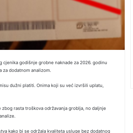
og cjenika godišnje grobne naknade za 2026. godinu
ka za dodatnom analizom.
su dužni platiti. Onima koji su već izvršili uplatu,
 zbog rasta troškova održavanja groblja, no daljnje
analize.
va kako bi se održala kvaliteta usluge bez dodatnog