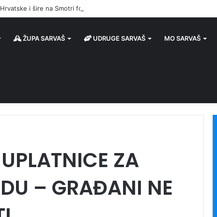
z Hrvatske i šire na Smotri folklora u Sarvašu oživjeli narodnu pjesmu i pl
ŽUPA SARVAŠ
UDRUGE SARVAŠ
MO SARVAŠ
UPLATNICE ZA
DU – GRAĐANI NE
I