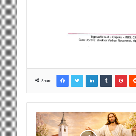
Facebook
Twitter
LinkedIn
Tumblr
Pint
Share