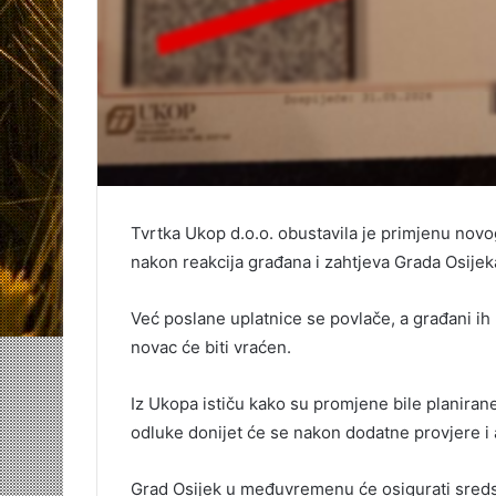
Tvrtka Ukop d.o.o. obustavila je primjenu nov
nakon reakcija građana i zahtjeva Grada Osije
Već poslane uplatnice se povlače, a građani ih ni
novac će biti vraćen.
Iz Ukopa ističu kako su promjene bile planirane
odluke donijet će se nakon dodatne provjere i 
Grad Osijek u međuvremenu će osigurati sredst