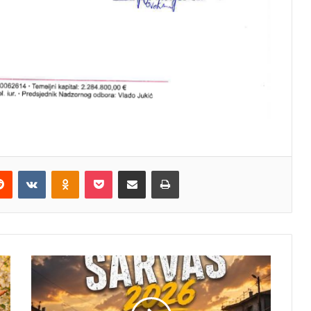
erest
Reddit
VKontakte
Odnoklassniki
Pocket
Share via Email
Print