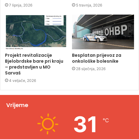
7 lipnja, 2026
5 travnja, 2026
Projekt revitalizacije
Besplatan prijevoz za
Bjelobrdske bare pri kraju
onkološke bolesnike
– predstavljen u MO
28 siječnja, 2026
Sarvaš
4 veljače, 2026
Vrijeme
31
℃