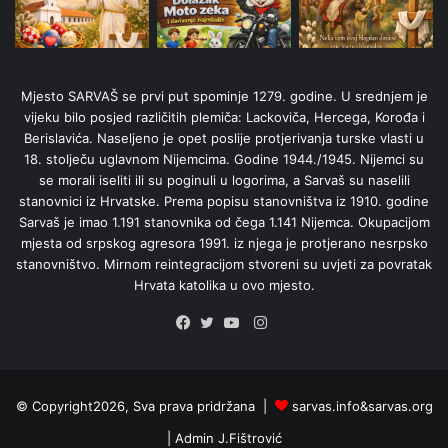
Mjesto SARVAŠ se prvi put spominje 1279. godine. U srednjem je
vijeku bilo posjed različitih plemiča: Lackoviča, Hercega, Korođa i
Berislavića. Naseljeno je opet poslije protjerivanja turske vlasti u
18. stolječu uglavnom Nijemcima. Godine 1944./1945. Nijemci su
se morali iseliti ili su poginuli u logorima, a Sarvaš su naselili
stanovnici iz Hrvatske. Prema popisu stanovništva iz 1910. godine
Sarvaš je imao 1.191 stanovnika od čega 1.141 Nijemca. Okupacijom
mjesta od srpskog agresora 1991. iz njega je protjerano nesrpsko
stanovništvo. Mirnom reintegracijom stvoreni su uvjeti za povratak
Hrvata katolika u ovo mjesto.
Instagram
Facebook
Twitter
YouTube
© Copyright2026, Sva prava pridržana |
sarvas.info&sarvas.org
| Admin
J.Fištrović