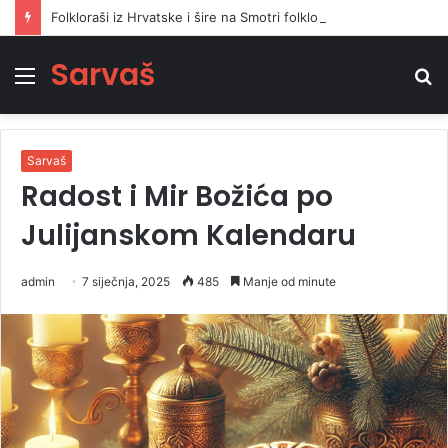
Folkloraši iz Hrvatske i šire na Smotri folklora u Sarvašu oživjeli narodnu pjesmu i ples
Sarvaš
Izbornik
Tr
Sarvaš
Radost i Mir Božića po
Julijanskom Kalendaru
admin
7 siječnja, 2025
485
Manje od minute