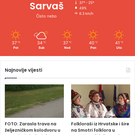
Sarvaš
37º - 25º
49%
6.3 km/h
Čisto nebo
37
34
37
40
41
℃
℃
℃
℃
℃
Pet
Sub
Ned
Pon
Uto
Najnovije vijesti
FOTO: Zarasla trava na
Folkloraši iz Hrvatske i šire
željezničkom kolodvoru u
na Smotri folklora u