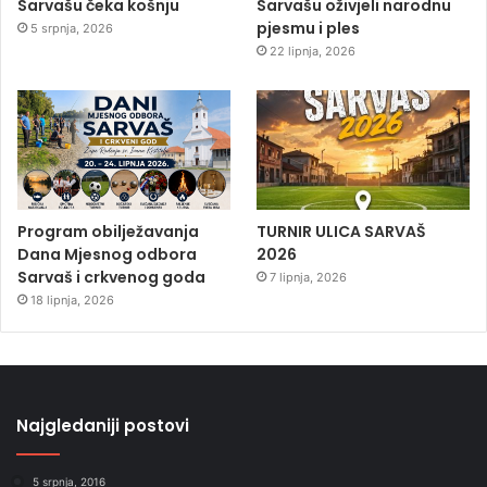
Sarvašu čeka košnju
Sarvašu oživjeli narodnu
pjesmu i ples
5 srpnja, 2026
22 lipnja, 2026
Program obilježavanja
TURNIR ULICA SARVAŠ
Dana Mjesnog odbora
2026
Sarvaš i crkvenog goda
7 lipnja, 2026
18 lipnja, 2026
Najgledaniji postovi
5 srpnja, 2016