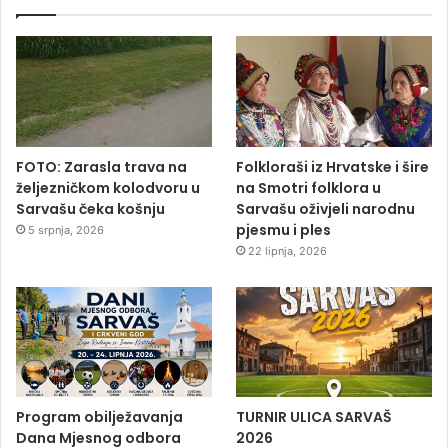
FOTO: Zarasla trava na
Folkloraši iz Hrvatske i šire
željezničkom kolodvoru u
na Smotri folklora u
Sarvašu čeka košnju
Sarvašu oživjeli narodnu
pjesmu i ples
5 srpnja, 2026
22 lipnja, 2026
Program obilježavanja
TURNIR ULICA SARVAŠ
Dana Mjesnog odbora
2026