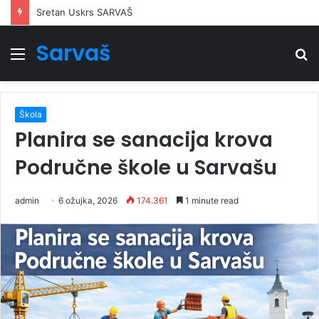
Sretan Uskrs SARVAŠ
Sarvaš
Izbornik
Tr
Škola
Planira se sanacija krova
Područne škole u Sarvašu
admin
6 ožujka, 2026
174.361
1 minute read