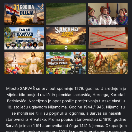
Mjesto SARVAŠ se prvi put spominje 1279. godine. U srednjem je
vijeku bilo posjed različitih plemiča: Lackoviča, Hercega, Korođa i
Berislavića. Naseljeno je opet poslije protjerivanja turske vlasti u
18. stolječu uglavnom Nijemcima. Godine 1944./1945. Nijemci su
se morali iseliti ili su poginuli u logorima, a Sarvaš su naselili
stanovnici iz Hrvatske. Prema popisu stanovništva iz 1910. godine
Sarvaš je imao 1.191 stanovnika od čega 1.141 Nijemca. Okupacijom
mjesta od srpskog agresora 1991. iz njega je protjerano nesrpsko