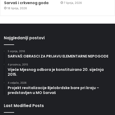
Sarvaš i crkvenog goda
7 lipnja, 2026
18 lipnja, 2026
Najgledaniji postovi
5 srpnja, 2016
SARVAŠ:OBRASCI ZA PRIJAVU ELEMENTARNE NEPOGODE
4 prosinca, 2015
Vijeće Mjesnog odbora je konstituirano 20. siječnja
2015.
4 veljače, 2026
Projekt revitalizacije Bjelobrdske bare pri kraju –
predstavljen u MO Sarvaš
Last Modified Posts