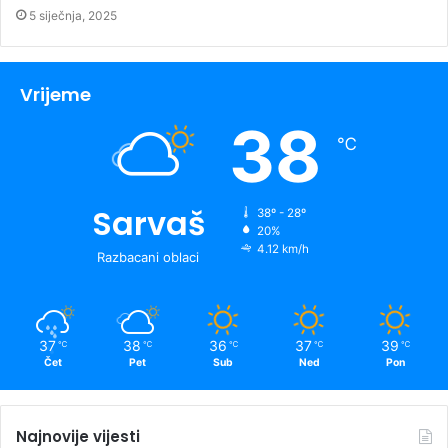
5 siječnja, 2025
Vrijeme
38
℃
Sarvaš
38º - 28º
20%
4.12 km/h
Razbacani oblaci
37
38
36
37
39
℃
℃
℃
℃
℃
Čet
Pet
Sub
Ned
Pon
Najnovije vijesti