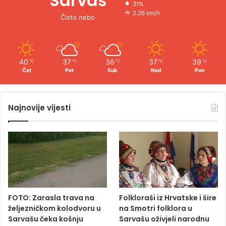
Sarvaš
31%
2.26 km/h
Čisto nebo
40
37
36
37
39
℃
℃
℃
℃
℃
Čet
Pet
Sub
Ned
Pon
Najnovije vijesti
FOTO: Zarasla trava na
Folkloraši iz Hrvatske i šire
željezničkom kolodvoru u
na Smotri folklora u
Sarvašu čeka košnju
Sarvašu oživjeli narodnu