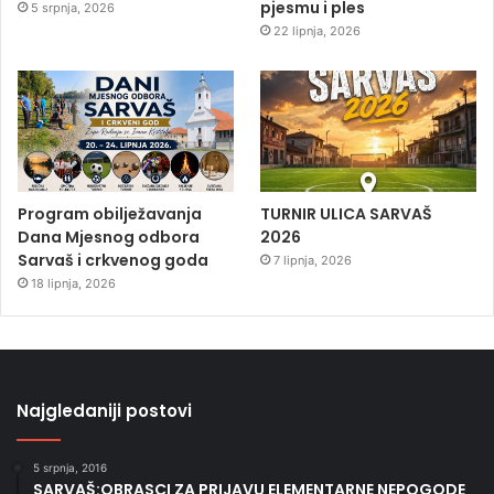
pjesmu i ples
5 srpnja, 2026
22 lipnja, 2026
Program obilježavanja
TURNIR ULICA SARVAŠ
Dana Mjesnog odbora
2026
Sarvaš i crkvenog goda
7 lipnja, 2026
18 lipnja, 2026
Najgledaniji postovi
5 srpnja, 2016
SARVAŠ:OBRASCI ZA PRIJAVU ELEMENTARNE NEPOGODE