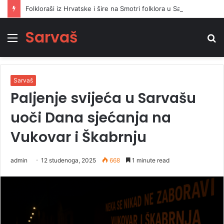
Folkloraši iz Hrvatske i šire na Smotri folklora u Sarvašu oživjeli narodnu pjesmu i ples
Sarvaš
Izbornik
Tr
Sarvaš
Paljenje svijeća u Sarvašu
uoči Dana sjećanja na
Vukovar i Škabrnju
admin
12 studenoga, 2025
668
1 minute read