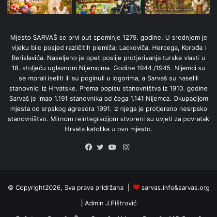
Mjesto SARVAŠ se prvi put spominje 1279. godine. U srednjem je
vijeku bilo posjed različitih plemiča: Lackoviča, Hercega, Korođa i
Berislavića. Naseljeno je opet poslije protjerivanja turske vlasti u
18. stolječu uglavnom Nijemcima. Godine 1944./1945. Nijemci su
se morali iseliti ili su poginuli u logorima, a Sarvaš su naselili
stanovnici iz Hrvatske. Prema popisu stanovništva iz 1910. godine
Sarvaš je imao 1.191 stanovnika od čega 1.141 Nijemca. Okupacijom
mjesta od srpskog agresora 1991. iz njega je protjerano nesrpsko
stanovništvo. Mirnom reintegracijom stvoreni su uvjeti za povratak
Hrvata katolika u ovo mjesto.
Instagram
Facebook
Twitter
YouTube
© Copyright2026, Sva prava pridržana |
sarvas.info&sarvas.org
| Admin
J.Fištrović