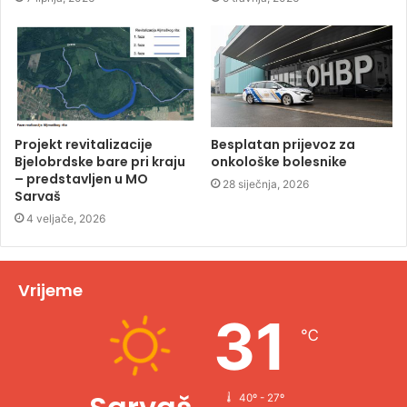
Projekt revitalizacije
Besplatan prijevoz za
Bjelobrdske bare pri kraju
onkološke bolesnike
– predstavljen u MO
28 siječnja, 2026
Sarvaš
4 veljače, 2026
Vrijeme
31
℃
40º - 27º