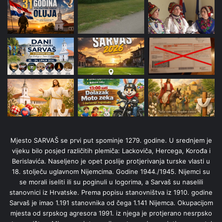
Mjesto SARVAŠ se prvi put spominje 1279. godine. U srednjem je
vijeku bilo posjed različitih plemiča: Lackoviča, Hercega, Korođa i
Berislavića. Naseljeno je opet poslije protjerivanja turske vlasti u
18. stolječu uglavnom Nijemcima. Godine 1944./1945. Nijemci su
se morali iseliti ili su poginuli u logorima, a Sarvaš su naselili
stanovnici iz Hrvatske. Prema popisu stanovništva iz 1910. godine
Sarvaš je imao 1.191 stanovnika od čega 1.141 Nijemca. Okupacijom
mjesta od srpskog agresora 1991. iz njega je protjerano nesrpsko