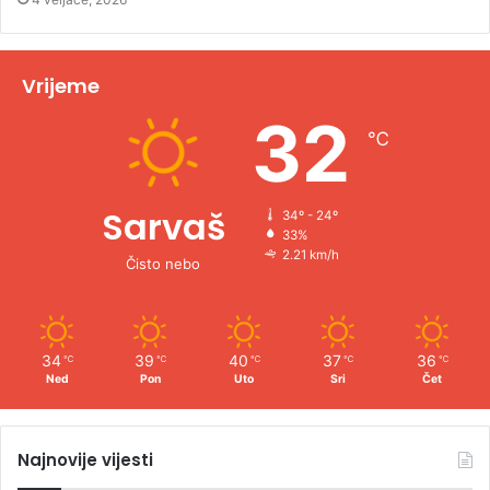
Vrijeme
32
℃
Sarvaš
34º - 24º
33%
2.21 km/h
Čisto nebo
34
39
40
37
36
℃
℃
℃
℃
℃
Ned
Pon
Uto
Sri
Čet
Najnovije vijesti