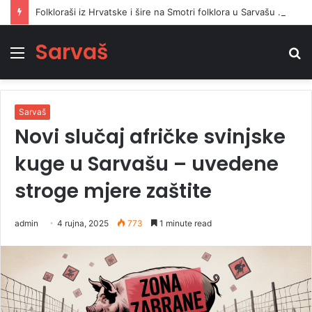
Folkloraši iz Hrvatske i šire na Smotri folklora u Sarvašu oživjeli narodnu pjesmu i ples
Sarvaš
Izbornik
Tr
Sarvaš
Novi slučaj afričke svinjske
kuge u Sarvašu – uvedene
stroge mjere zaštite
admin
4 rujna, 2025
773
1 minute read