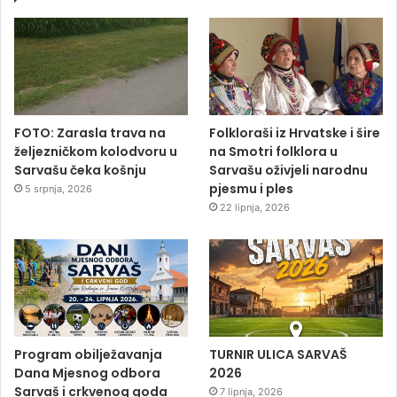
FOTO: Zarasla trava na
Folkloraši iz Hrvatske i šire
željezničkom kolodvoru u
na Smotri folklora u
Sarvašu čeka košnju
Sarvašu oživjeli narodnu
pjesmu i ples
5 srpnja, 2026
22 lipnja, 2026
Program obilježavanja
TURNIR ULICA SARVAŠ
Dana Mjesnog odbora
2026
Sarvaš i crkvenog goda
7 lipnja, 2026